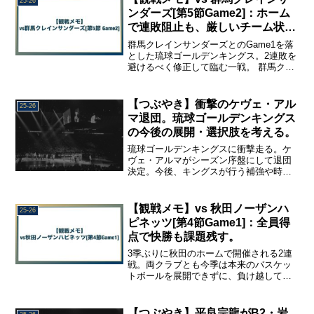
25-26
スの勝利傾向や敗戦傾向を備忘録として
ンダーズ[第5節Game2]：ホーム
記録。
で連敗阻止も、厳しいチーム状
況。
群馬クレインサンダーズとのGame1を落
とした琉球ゴールデンキングス。2連敗を
避けるべく修正して臨む一戦。 群馬クレ
インサンダーズのGame2を観戦して、感
じたことや、印象に残ったこと、あんな
ことや、こんなことを、振り返り用の観
【つぶやき】衝撃のケヴェ・アル
25-26
戦メモとしてまとめました。
マ退団。琉球ゴールデンキングス
の今後の展開・選択肢を考える。
琉球ゴールデンキングスに衝撃走る。ケ
ヴェ・アルマがシーズン序盤にして退団
決定。今後、キングスが行う補強や時
期、補強する選手に求められる役割につ
いて、思ったことを書き綴りました。ア
ルマとキングスはこれからは別々の道を
【観戦メモ】vs 秋田ノーザンハ
25-26
進むが、過ごした1年ちょっとの時間と思
ピネッツ[第4節Game1]：全員得
い出は消えるものではない。アルマの今
点で快勝も課題残す。
後に幸多からんことを。
3季ぶりに秋田のホームで開催される2連
戦。両クラブとも今季は本来のバスケッ
トボールを展開できずに、負け越して苦
しんでいるが、勝利して勢いに乗るのは
どちらか。 秋田ノーザンハピネッツとの
Game1を観戦して、感じたことや、印象
【つぶやき】平良宗龍がB2・岩