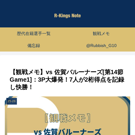
歴代在籍選手一覧
観戦メモ
備忘録
@Rubbish_G10
【観戦メモ】vs 佐賀バルーナーズ[第14節
Game1]：3P大爆発！7人が2桁得点を記録
し快勝！
25-26