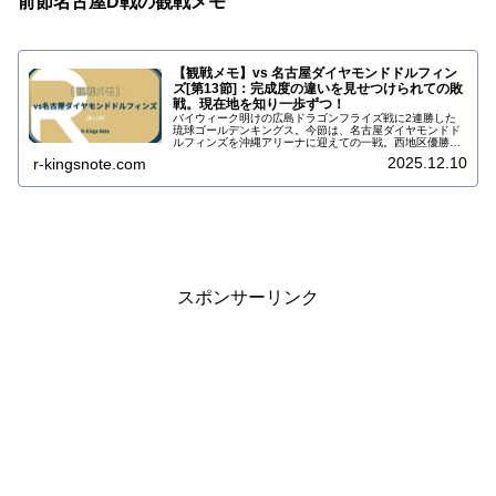
前節名古屋D戦の観戦メモ
【観戦メモ】vs 名古屋ダイヤモンドドルフィン
ズ[第13節]：完成度の違いを見せつけられての敗
戦。現在地を知り一歩ずつ！
バイウィーク明けの広島ドラゴンフライズ戦に2連勝した
琉球ゴールデンキングス。今節は、名古屋ダイヤモンドド
ルフィンズを沖縄アリーナに迎えての一戦。西地区優勝を
成し遂げるためには負けらない。 名古屋ダイヤモンドドル
2025.12.10
r-kingsnote.com
フィンズとの一戦を観戦して感じたことや印象に残った場
面を中心に、振り返り用の観戦メモとしてまとめました。
スポンサーリンク