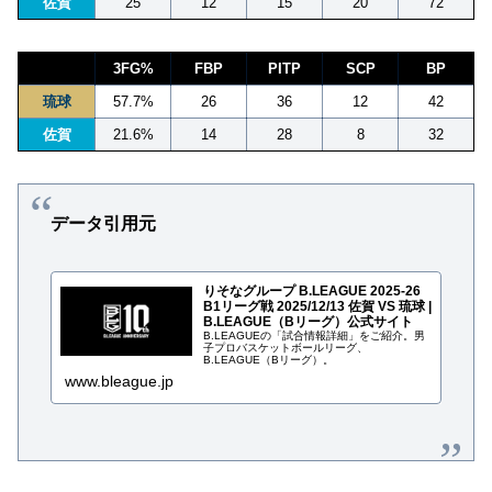
佐賀
25
12
15
20
72
3FG%
FBP
PITP
SCP
BP
琉球
57.7%
26
36
12
42
佐賀
21.6%
14
28
8
32
データ引用元
りそなグループ B.LEAGUE 2025-26
B1リーグ戦 2025/12/13 佐賀 VS 琉球 |
B.LEAGUE（Bリーグ）公式サイト
B.LEAGUEの「試合情報詳細」をご紹介。男
子プロバスケットボールリーグ、
B.LEAGUE（Bリーグ）。
www.bleague.jp