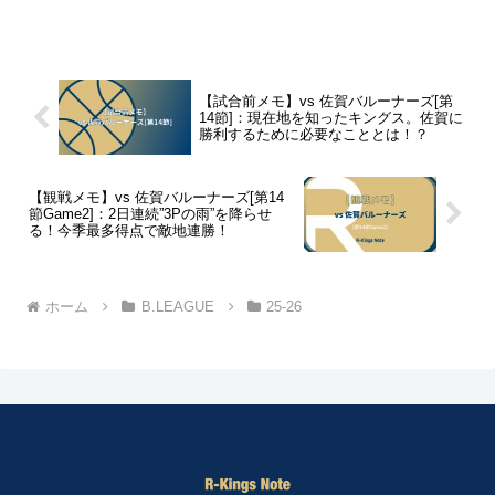
【試合前メモ】vs 佐賀バルーナーズ[第
14節]：現在地を知ったキングス。佐賀に
勝利するために必要なこととは！？
【観戦メモ】vs 佐賀バルーナーズ[第14
節Game2]：2日連続”3Pの雨”を降らせ
る！今季最多得点で敵地連勝！
ホーム
B.LEAGUE
25-26