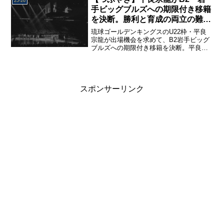
25-26
に残ったこと、あんなことや、こんなこ
手ビッグブルズへの期限付き移籍
とを、振り返り用の観戦メモとしてまと
を決断。勝利と育成の両立の難し
めました。
さ。
琉球ゴールデンキングスのU22枠・平良
宗龍が出場機会を求めて、B2岩手ビッグ
ブルズへの期限付き移籍を決断。平良宗
龍とキングスの関係性、今季ここまでの
状況、平良宗龍の期限付き移籍が、キン
グスの将来に与える影響について、考え
をまとめました。岩手で出場機会を得
て、成長した姿を、再びキングスで見ら
スポンサーリンク
れることを期待したい。