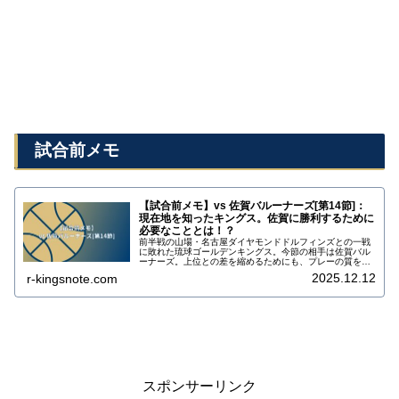
試合前メモ
【試合前メモ】vs 佐賀バルーナーズ[第14節]：
現在地を知ったキングス。佐賀に勝利するために
必要なこととは！？
前半戦の山場・名古屋ダイヤモンドドルフィンズとの一戦
に敗れた琉球ゴールデンキングス。今節の相手は佐賀バル
ーナーズ。上位との差を縮めるためにも、プレーの質を上
げるためにも1プレーにこだわって戦い勝利したい。キン
2025.12.12
r-kingsnote.com
グスと佐賀のチーム状況、注目選手、キングスが勝利する
ためのカギは何なのか！？試合前メモとしてまとめまし
た。
スポンサーリンク