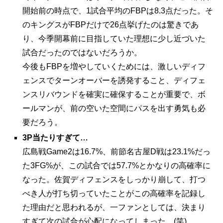
開始前の時点で、1試合平均のFBPは8.3点だった。そ
のキングスがFBPだけで26点挙げたのは驚きであ
り、今季開幕前に目指していた理想に少し近づいた
試合だったのではないだろうか。
今後もFBPを増やしていくためには、激しいディフ
ェンスでターンオーバーを誘発すること、ディフェ
ンスリバウンドを確実に確保することが重要で、ボ
ールマンが、前の空いた空間にパスを出す勇気も必
要だろう。
3P当たりすぎて…
広島戦Game2は16.7%、前節名古屋D戦は23.1%だっ
た3FG%が、この試合では57.7%とかなりの高確率に
なった。佐賀ディフェンスをしっかり崩して、打つ
べき人が打ち切っていたことがこの高確率を記録し
た理由だと思われるが、一ファンとしては、決まり
すぎて次の試合が心配になってしまった。(笑)