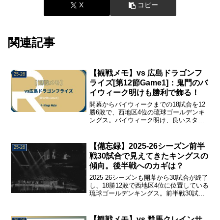
X
コピー
関連記事
【観戦メモ】vs 広島ドラゴンフ
25-26
ライズ[第12節Game1]：鬼門のバ
イウィーク明けも勝利で飾る！
開幕からバイウィークまでの18試合を12
勝6敗で、西地区4位の琉球ゴールデンキ
ングス。バイウィーク明け、良いスター
トダッシュを切るためにも絶対に勝ちた
い一戦。広島ドラゴンフライズ戦
(Game1)を観戦して感じたことや印象に
【備忘録】2025-26シーズン前半
25-26
残った場面を中心に、振り返り用の観戦
戦30試合で見えてきたキングスの
メモとしてまとめました。
傾向。後半戦へのカギは？
2025-26シーズンも開幕から30試合が終了
し、18勝12敗で西地区4位に位置している
琉球ゴールデンキングス。前半戦30試合
の詳細スタッツやクォーター終了時の勝
率、試合終了時のポゼッション差、クォ
ーター得点/失点をまとめ、今季のキング
【観戦メモ】vs 群馬クレインサ