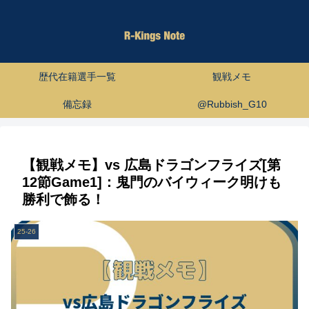
歴代在籍選手一覧
観戦メモ
備忘録
@Rubbish_G10
【観戦メモ】vs 広島ドラゴンフライズ[第
12節Game1]：鬼門のバイウィーク明けも
勝利で飾る！
25-26