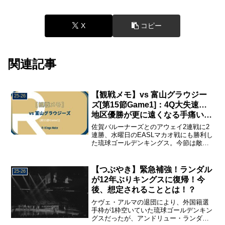
X
コピー
関連記事
【観戦メモ】vs 富山グラウジー
25-26
ズ[第15節Game1]：4Q大失速…
地区優勝が更に遠くなる手痛い敗
戦。
佐賀バルーナーズとのアウェイ2連戦に2
連勝、水曜日のEASLマカオ戦にも勝利し
た琉球ゴールデンキングス。今節は敵地
で富山グラウジーズとの2連戦。今年最後
のアウェイゲームを勝利で飾れるか！？
富山グラウジーズ戦を観戦して感じたこ
【つぶやき】緊急補強！ランダル
25-26
とや印象に残った場面を中心に、振り返
が12年ぶりキングスに復帰！今
り用の観戦メモとしてまとめました。
後、想定されることとは！？
ケヴェ・アルマの退団により、外国籍選
手枠が1枠空いていた琉球ゴールデンキン
グスだったが、アンドリュー・ランダル