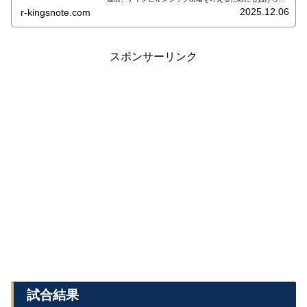
ない2連戦。 キングスと広島のチーム状況、注目選手、キ
2025.12.06
r-kingsnote.com
ングスが勝利するためのカギは何なのか！？試合前メモと
してまとめました。
スポンサーリンク
試合結果