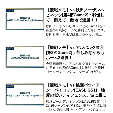
との短期契約を発表した。ランダルは過
去にキングスに在籍した経験も持つ35歳
のベテランだ。ランダルに期待する役割
【観戦メモ】vs 秋田ノーザンハ
25-26
を整理しつつ、短期契約満了後に加入す
ピネッツ[第4節Game2]：我慢し
る選手についても考える。
て、耐えて、敵地で連勝！！
秋田ノーザンハピネッツとのGame1を31
点差の100点ゲームで勝利したキングス。
秋田もホーム連敗は避けるべく、修正し
て挑んでくるはず。 秋田ノーザンハピネ
ッツとのGame2を観戦して、感じたこと
や、印象に残ったこと、あんなことや、
【観戦メモ】vs アルバルク東京
25-26
こんなことを、振り返り用の観戦メモと
[第2節Game2]：苦しみながらも
してまとめました。
ホーム2連勝！
今季初連勝へ！アルバルク東京をホーム
に迎えての2連戦Game1を勝利した琉球
ゴールデンキングス。シーズン成績を五
分に戻し、勢いに乗っていきたいが…ア
ルバルク東京とのGame2を観戦して、感
じたことや、印象に残ったこと、あんな
【観戦メモ】vs 桃園パウイア
25-26
ことや、こんなことを、振り返り用の観
ン・パイロッツ[EASL GS1]：強
戦メモとしてまとめました。
度の低いディフェンス。波に乗れ
ないオフェンス。
琉球ゴールデンキングスEASL初制覇へ！
25-26シーズンの初戦は、敵地・台湾に乗
り込んでの桃園パウイアン・パイロッツ