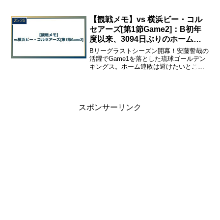
戦。昨季のファイナル4リベンジマッチ！
桃園パウイアン・パイロッツ戦を観戦し
て、感じたことや、印象に残ったこと、
【観戦メモ】vs 横浜ビー・コル
25-26
あんなことや、こんなことを、振り返り
セアーズ[第1節Game2]：B初年
用の観戦メモとしてまとめました。
度以来、3094日ぶりのホーム連
戦連敗。
Bリーグラストシーズン開幕！安藤誓哉の
活躍でGame1を落とした琉球ゴールデン
キングス。ホーム連敗は避けたいところ
だが…横浜ビー・コルセアーズとの
Game2を観戦して、感じたことや、印象
に残ったこと、あんなことや、こんなこ
とを、振り返り用の観戦メモとしてまと
めました。
スポンサーリンク