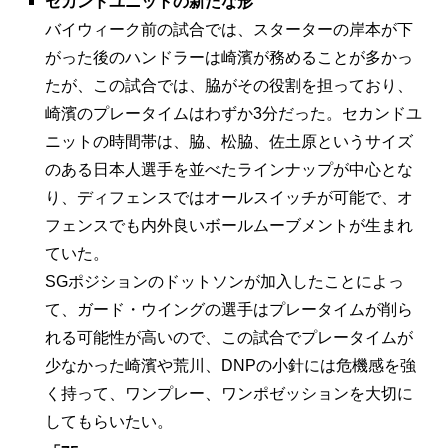
セカンドユニットの新たな形
バイウィーク前の試合では、スターターの岸本が下
がった後のハンドラーは崎濱が務めることが多かっ
たが、この試合では、脇がその役割を担っており、
崎濱のプレータイムはわずか3分だった。セカンドユ
ニットの時間帯は、脇、松脇、佐土原というサイズ
のある日本人選手を並べたラインナップが中心とな
り、ディフェンスではオールスイッチが可能で、オ
フェンスでも内外良いボールムーブメントが生まれ
ていた。
SGポジションのドットソンが加入したことによっ
て、ガード・ウイングの選手はプレータイムが削ら
れる可能性が高いので、この試合でプレータイムが
少なかった崎濱や荒川、DNPの小針には危機感を強
く持って、ワンプレー、ワンポゼッションを大切に
してもらいたい。