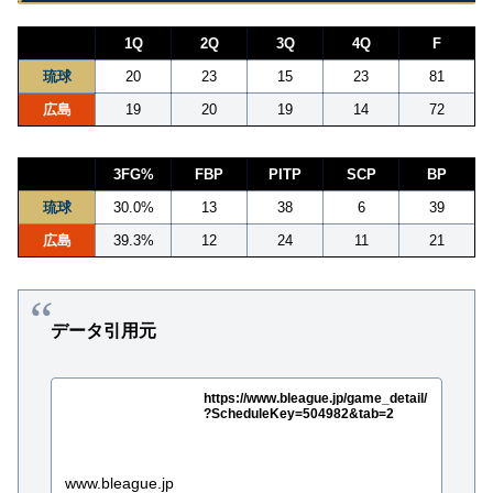
1Q
2Q
3Q
4Q
F
琉球
20
23
15
23
81
広島
19
20
19
14
72
3FG%
FBP
PITP
SCP
BP
琉球
30.0%
13
38
6
39
広島
39.3%
12
24
11
21
データ引用元
https://www.bleague.jp/game_detail/
?ScheduleKey=504982&tab=2
www.bleague.jp