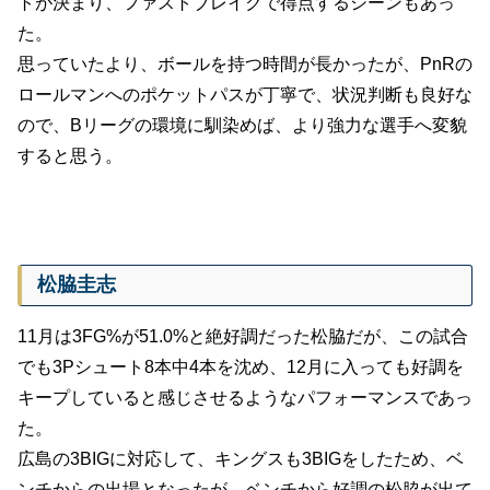
トが決まり、ファストブレイクで得点するシーンもあっ
た。
思っていたより、ボールを持つ時間が長かったが、PnRの
ロールマンへのポケットパスが丁寧で、状況判断も良好な
ので、Bリーグの環境に馴染めば、より強力な選手へ変貌
すると思う。
松脇圭志
11月は3FG%が51.0%と絶好調だった松脇だが、この試合
でも3Pシュート8本中4本を沈め、12月に入っても好調を
キープしていると感じさせるようなパフォーマンスであっ
た。
広島の3BIGに対応して、キングスも3BIGをしたため、ベ
ンチからの出場となったが、ベンチから好調の松脇が出て